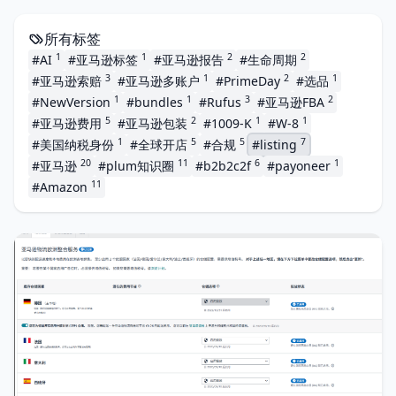
所有标签
1
1
2
2
#AI
#亚马逊标签
#亚马逊报告
#生命周期
3
1
2
1
#亚马逊索赔
#亚马逊多账户
#PrimeDay
#选品
1
1
3
2
#NewVersion
#bundles
#Rufus
#亚马逊FBA
5
2
1
1
#亚马逊费用
#亚马逊包装
#1009-K
#W-8
1
5
5
7
#美国纳税身份
#全球开店
#合规
#listing
20
11
6
1
#亚马逊
#plum知识圈
#b2b2c2f
#payoneer
11
#Amazon