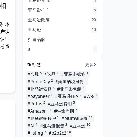
亚马逊物流
4
和
亚马逊推广
6
亚马逊政策
20
务 本
亚马逊
10
账户状
和认证
打造品牌
参考资
ai
1
标签
更多
5
1
1
#合规
#选品
#亚马逊标签
2
1
#PrimeDay
#美国纳税身份
3
2
#亚马逊索赔
#亚马逊包装
1
2
1
#payoneer
#亚马逊FBA
#W-8
3
5
#Rufus
#亚马逊费用
11
2
#Amazon
#生命周期
1
11
#亚马逊多账户
#plum知识圈
1
2
20
#AI
#亚马逊报告
#亚马逊
7
6
#listing
#b2b2c2f