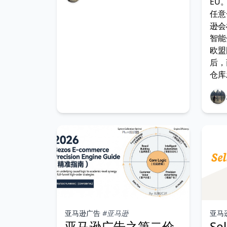
EU
任意
逊会
智能
欧盟
后，
仓库
度，
用，
（E
亚马逊广告
#亚马逊
亚马
亚马逊广告之第二价
Se