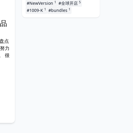
1
5
#NewVersion
#全球开店
1
1
#1009-K
#bundles
选品
盘点
，努力
。 很