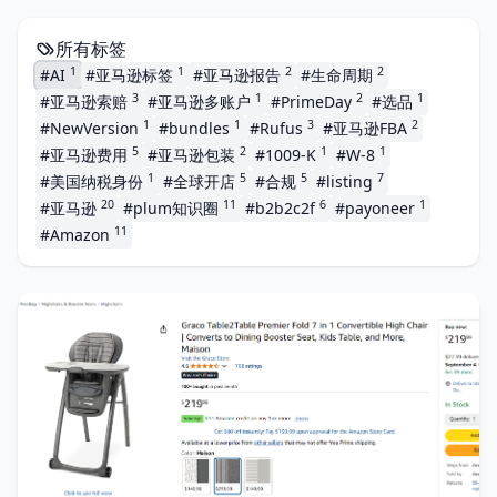
所有标签
1
1
2
2
#AI
#亚马逊标签
#亚马逊报告
#生命周期
3
1
2
1
#亚马逊索赔
#亚马逊多账户
#PrimeDay
#选品
1
1
3
2
#NewVersion
#bundles
#Rufus
#亚马逊FBA
5
2
1
1
#亚马逊费用
#亚马逊包装
#1009-K
#W-8
1
5
5
7
#美国纳税身份
#全球开店
#合规
#listing
20
11
6
1
#亚马逊
#plum知识圈
#b2b2c2f
#payoneer
11
#Amazon