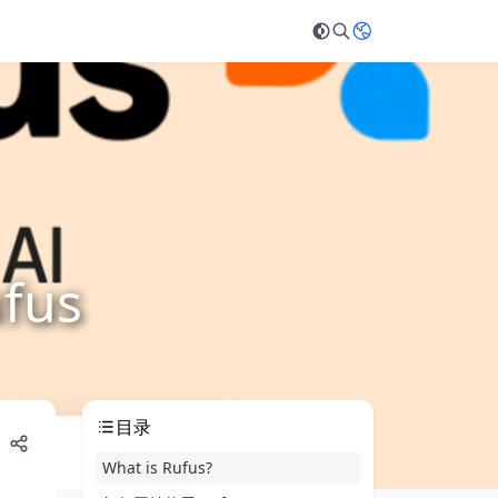
fus
目录
What is Rufus?