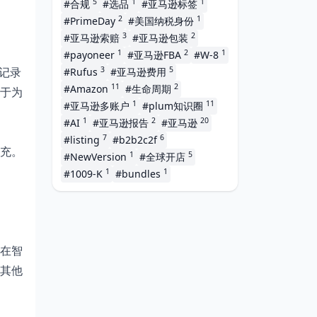
5
1
1
#合规
#选品
#亚马逊标签
2
1
#PrimeDay
#美国纳税身份
3
2
#亚马逊索赔
#亚马逊包装
1
2
1
#payoneer
#亚马逊FBA
#W-8
3
5
天记录
#Rufus
#亚马逊费用
11
2
#Amazon
#生命周期
于为
1
11
#亚马逊多账户
#plum知识圈
1
2
20
#AI
#亚马逊报告
#亚马逊
7
6
#listing
#b2b2c2f
充。
1
5
#NewVersion
#全球开店
1
1
#1009-K
#bundles
明在智
的其他