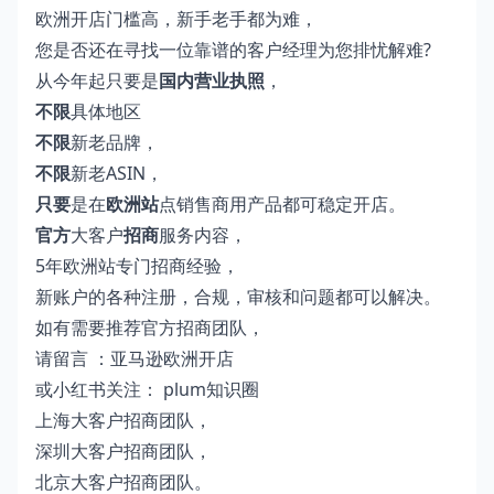
欧洲开店门槛高，新手老手都为难，
您是否还在寻找一位靠谱的客户经理为您排忧解难?
从今年起只要是
国内营业执照
，
不限
具体地区
不限
新老品牌，
不限
新老ASIN，
只要
是在
欧洲站
点销售商用产品都可稳定开店。
官方
大客户
招商
服务内容，
5年欧洲站专门招商经验，
新账户的各种注册，合规，审核和问题都可以解决。
如有需要推荐官方招商团队，
请留言 ：亚马逊欧洲开店
或小红书关注： plum知识圈
上海大客户招商团队，
深圳大客户招商团队，
北京大客户招商团队。