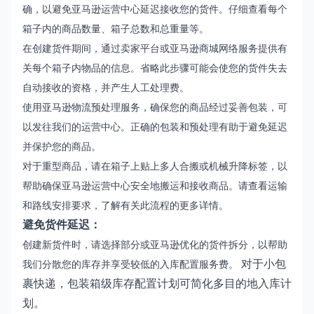
确，以避免亚马逊运营中心延迟接收您的货件。仔细查看每个
箱子内的商品数量、箱子总数和总重量等。
在创建货件期间，通过卖家平台或
亚马逊商城网络服务
提供有
关每个箱子内物品的信息。省略此步骤可能会使您的货件失去
自动接收的资格，并产生
人工处理费
。
使用
亚马逊物流预处理服务
，确保您的商品经过妥善包装，可
以发往我们的运营中心。正确的包装和预处理有助于避免延迟
并保护您的商品。
对于重型商品，请在箱子上贴上多人合搬或机械升降标签，以
帮助确保亚马逊运营中心安全地搬运和接收商品。请查看
运输
和路线安排要求
，了解有关此流程的更多详情。
避免货件延迟：
创建新货件时，请选择部分或亚马逊优化的货件拆分，以帮助
对于小包
我们分散您的库存并享受较低的
入库配置服务费
。
裹快递，
包装箱级库存配置
计划可简化多目的地入库计
划。