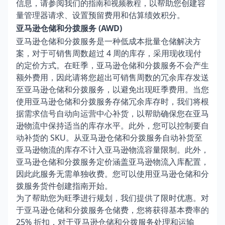
信息，请参阅我们的
，以帮助您创建容
指南
和
视频教程
量管理器请求、设置预留费用和估算绩效积分。
亚马逊仓储和分拨服务 (AWD)
亚马逊仓储和分拨服务是一种低成本批量仓储解决方
案，对于可销售周数超过 4 周的库存，采用现收现付
的定价方式。在旺季，亚马逊仓储和分拨服务不会产生
额外费用，因此请将您超出可销售周数的冗余库存发送
至亚马逊仓储和分拨服务，以避免出现旺季费用。当您
使用亚马逊仓储和分拨服务存储冗余库存时，我们将根
据需求信号自动向运营中心补货，以帮助确保您在亚马
逊物流中保持适当的库存水平。此外，您可以控制要自
动补货的 SKU。从亚马逊仓储和分拨服务自动补货至
亚马逊物流的库存不计入亚马逊物流容量限制。此外，
亚马逊仓储和分拨服务定价涵盖亚马逊物流入库配置，
因此此服务无需单独收费。您可以使用
亚马逊仓储和分
拨服务货件创建指南
开始。
为了帮助您为旺季进行规划，我们提供了限时优惠。对
于亚马逊仓储和分拨服务仓储费，您将获得
基本费率
的
25% 折扣，对于亚马逊仓储和分拨服务处理和运输