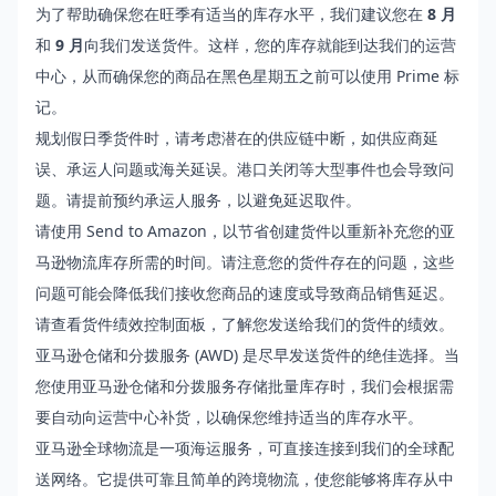
为了帮助确保您在旺季有适当的库存水平，我们建议您在
8 月
和
9 月
向我们发送货件。这样，您的库存就能到达我们的运营
中心，从而确保您的商品在黑色星期五之前可以使用 Prime 标
记。
规划假日季货件时，请考虑潜在的供应链中断，如供应商延
误、承运人问题或海关延误。港口关闭等大型事件也会导致问
题。请提前预约承运人服务，以避免延迟取件。
请使用
Send to Amazon
，以节省创建货件以重新补充您的亚
马逊物流库存所需的时间。请注意
您的货件存在的问题
，这些
问题可能会降低我们接收您商品的速度或导致商品销售延迟。
请查看
货件绩效控制面板
，了解您发送给我们的货件的绩效。
亚马逊仓储和分拨服务 (AWD)
是尽早发送货件的绝佳选择。当
您使用亚马逊仓储和分拨服务存储批量库存时，我们会根据需
要自动向运营中心补货，以确保您维持适当的库存水平。
亚马逊全球物流
是一项海运服务，可直接连接到我们的全球配
送网络。它提供可靠且简单的跨境物流，使您能够将库存从中