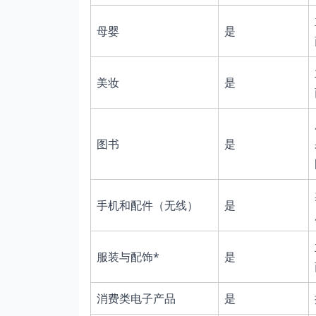
母婴
是
美妆
是
图书
是
手机和配件（无线）
是
服装与配饰*
是
消费类电子产品
是