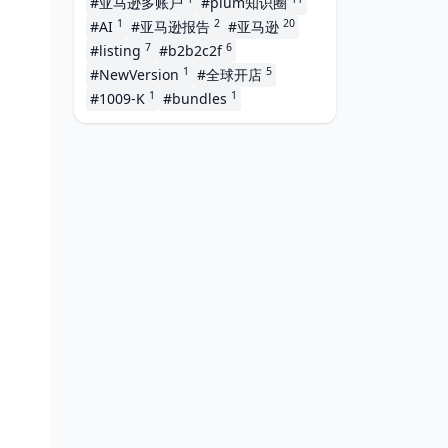
#亚马逊多账户
#plum知识圈
1
2
20
#AI
#亚马逊报告
#亚马逊
7
6
#listing
#b2b2c2f
1
5
#NewVersion
#全球开店
1
1
#1009-K
#bundles